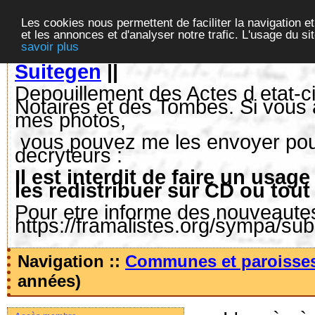
Les cookies nous permettent de faciliter la navigation et
et les annonces et d'analyser notre trafic. L'usage du s
savoir plus
Suitegen
||
Depouillement des Actes d etat-ci
Notaires et des Tombes. Si vous 
mes photos,
vous pouvez me les envoyer pour 
decryteurs :
Il est interdit de faire un us
les redistribuer sur CD ou tout
Pour etre informe des nouveautes,
https://framalistes.org/sympa/su
Navigation ::
Communes et paroisse
années)