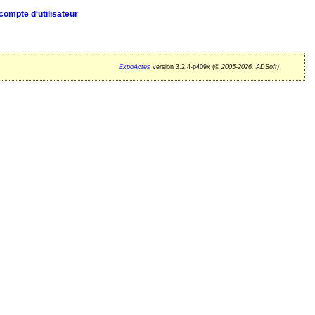
compte d'utilisateur
ExpoActes
version 3.2.4-p409x (©
2005-2026, ADSoft)