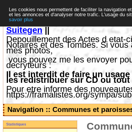
Les cookies nous permettent de faciliter la navigation et
et les annonces et d'analyser notre trafic. L'usage du s
savoir plus
Suitegen
||
Depouillement des Actes d etat-ci
Notaires et des Tombes. Si vous 
mes photos,
vous pouvez me les envoyer pour 
decryteurs :
Il est interdit de faire un us
les redistribuer sur CD ou tout
Pour etre informe des nouveautes,
https://framalistes.org/sympa/su
Navigation :: Communes et paroisse
Communes
Statistiques