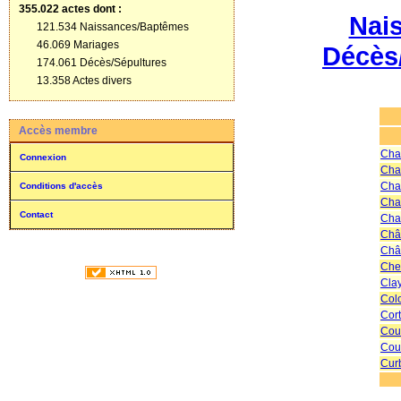
355.022 actes
dont :
Nai
121.534 Naissances/Baptêmes
46.069 Mariages
Décès
174.061 Décès/Sépultures
13.358 Actes divers
Accès membre
Cha
Connexion
Cha
Cha
Conditions d'accès
Chau
Contact
Chau
Châ
Châ
Che
Clay
Col
Cor
Cou
Cou
Cur