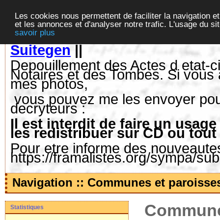
Les cookies nous permettent de faciliter la navigation et
et les annonces et d'analyser notre trafic. L'usage du s
savoir plus
Suitegen
||
Depouillement des Actes d etat-ci
Notaires et des Tombes. Si vous 
mes photos,
vous pouvez me les envoyer pour 
decryteurs :
Il est interdit de faire un us
les redistribuer sur CD ou tout
Pour etre informe des nouveautes,
https://framalistes.org/sympa/su
Navigation :: Communes et paroisse
Communes
Statistiques