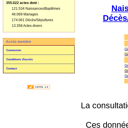
355.022 actes
dont :
Nai
121.534 Naissances/Baptêmes
46.069 Mariages
Décès
174.061 Décès/Sépultures
13.358 Actes divers
Accès membre
Gi
Connexion
Gi
Conditions d'accès
Gi
Contact
Gi
G
La consultat
Ces données