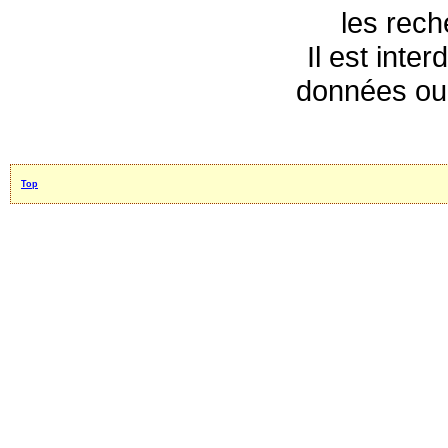
les rec
Il est inte
données ou 
Top